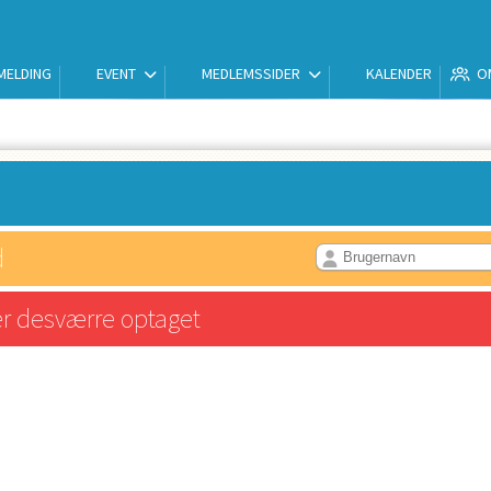
LMELDING
EVENT
MEDLEMSSIDER
KALENDER
O
d
er desværre optaget