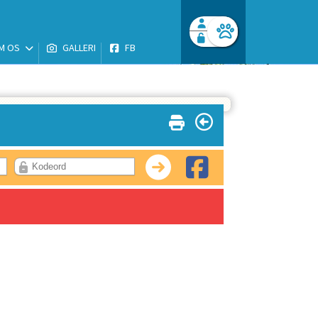
M OS
GALLERI
FB
Facebook login
Husk mig
Glemt password
Opret profil
Log ind