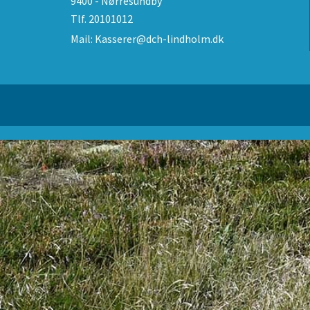
9400 - Nørresundby
Tlf.
20101012
Mail:
Kasserer@dch-lindholm.dk