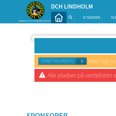
DCH LINDHOLM
VI TILBYDER
TI
Danmarks civile Hundeførerforening
eller log in
Alle pladser på ventelisten 
OPRET EN PROFIL
SPONSORER