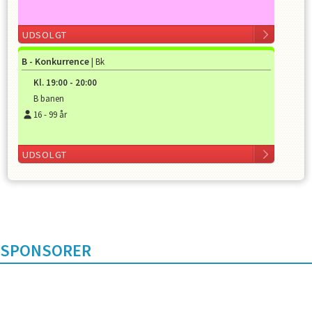
UDSOLGT
B - Konkurrence
| Bk
Kl.
19:00
-
20:00
B banen
16
-
99
år
UDSOLGT
SPONSORER