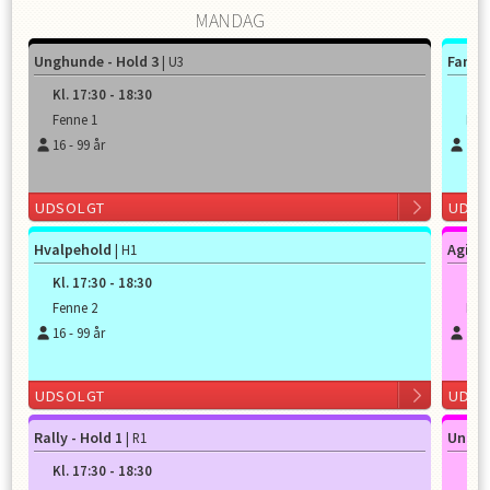
MANDAG
Unghunde - Hold 3
Famili
| U3
Kl.
17:30
-
18:30
Kl.
Fenne 1
Fen
16
-
99
år
16
-
UDSOLGT
UDSO
Hvalpehold
Agilit
| H1
Kl.
17:30
-
18:30
Kl.
Fenne 2
Fen
16
-
99
år
15
-
UDSOLGT
UDSO
Rally - Hold 1
Unghu
| R1
Kl.
17:30
-
18:30
Kl.