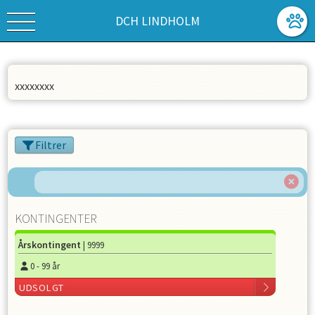
DCH LINDHOLM
xxxxxxxx
Filtrer
KONTINGENTER
Årskontingent
| 9999
0
-
99
år
UDSOLGT