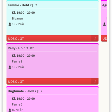
Familie - Hold 2
Agilit
| F2
Kl.
19:00
-
20:00
Kl.
B banen
Fen
16
-
99
år
16
-
UDSOLGT
UDSO
Rally - Hold 2
| R2
Kl.
19:00
-
20:00
Fenne 3
16
-
99
år
UDSOLGT
Unghunde - Hold 2
| U2
Kl.
19:00
-
20:00
Fenne 2
0
-
99
år