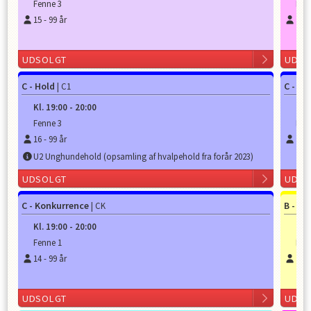
Fenne 3
Fen
15
-
99
år
14
-
UDSOLGT
UDSO
C - Hold
C - Ho
| C1
Kl.
19:00
-
20:00
Kl.
Fenne 3
Fen
16
-
99
år
16
-
U2 Unghundehold (opsamling af hvalpehold fra forår 2023)
UDSOLGT
UDSO
C - Konkurrence
B - Ho
| CK
Kl.
19:00
-
20:00
Kl.
Fenne 1
B b
14
-
99
år
16
-
UDSOLGT
UDSO